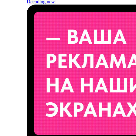
Decoding
new