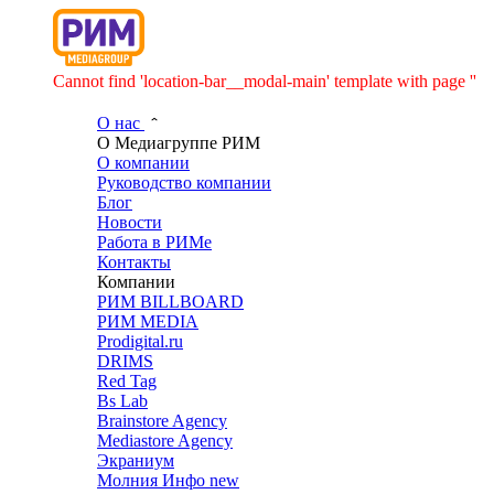
Cannot find 'location-bar__modal-main' template with page ''
О нас
О Медиагруппе РИМ
О компании
Руководство компании
Блог
Новости
Работа в РИМе
Контакты
Компании
РИМ BILLBOARD
РИМ MEDIA
Prodigital.ru
DRIMS
Red Tag
Bs Lab
Brainstore Agency
Mediastore Agency
Экраниум
Молния Инфо
new