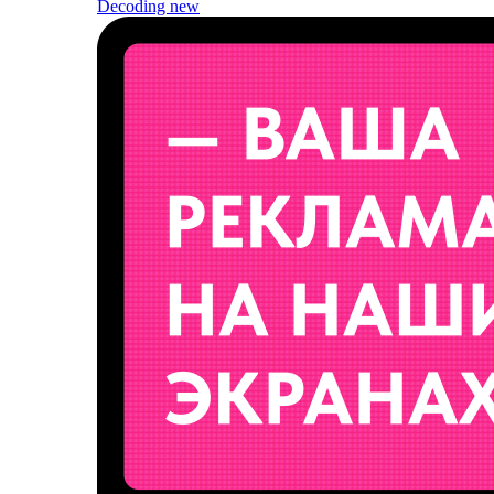
Decoding
new