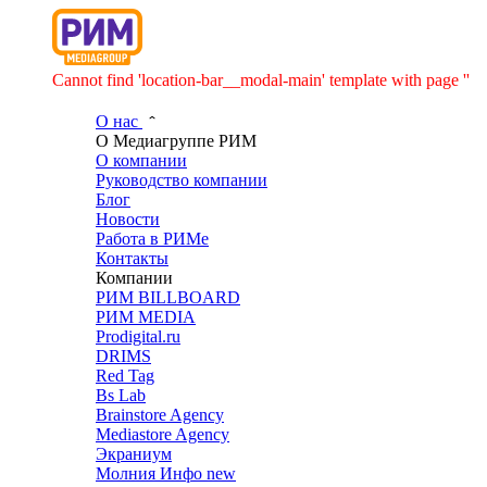
Cannot find 'location-bar__modal-main' template with page ''
О нас
О Медиагруппе РИМ
О компании
Руководство компании
Блог
Новости
Работа в РИМе
Контакты
Компании
РИМ BILLBOARD
РИМ MEDIA
Prodigital.ru
DRIMS
Red Tag
Bs Lab
Brainstore Agency
Mediastore Agency
Экраниум
Молния Инфо
new