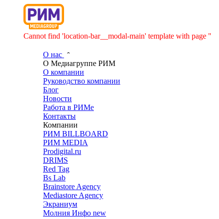
Cannot find 'location-bar__modal-main' template with page ''
О нас
О Медиагруппе РИМ
О компании
Руководство компании
Блог
Новости
Работа в РИМе
Контакты
Компании
РИМ BILLBOARD
РИМ MEDIA
Prodigital.ru
DRIMS
Red Tag
Bs Lab
Brainstore Agency
Mediastore Agency
Экраниум
Молния Инфо
new