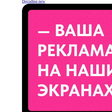
Decoding
new