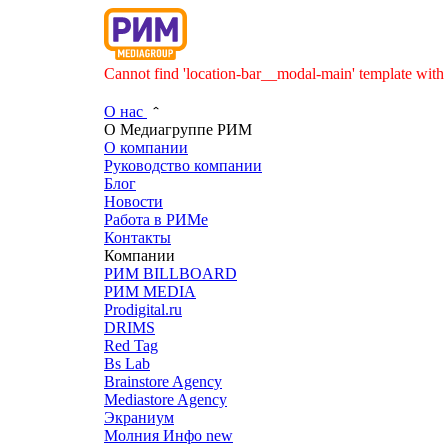
Cannot find 'location-bar__modal-main' template with 
О нас
О Медиагруппе РИМ
О компании
Руководство компании
Блог
Новости
Работа в РИМе
Контакты
Компании
РИМ BILLBOARD
РИМ MEDIA
Prodigital.ru
DRIMS
Red Tag
Bs Lab
Brainstore Agency
Mediastore Agency
Экраниум
Молния Инфо
new