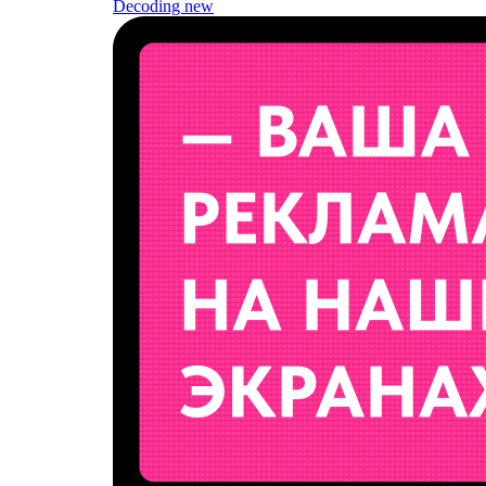
Decoding
new