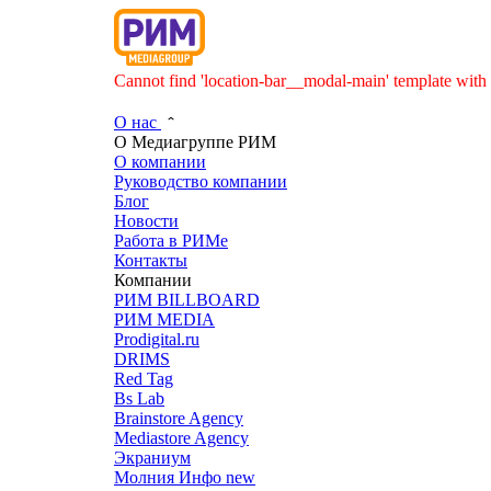
Cannot find 'location-bar__modal-main' template with 
О нас
О Медиагруппе РИМ
О компании
Руководство компании
Блог
Новости
Работа в РИМе
Контакты
Компании
РИМ BILLBOARD
РИМ MEDIA
Prodigital.ru
DRIMS
Red Tag
Bs Lab
Brainstore Agency
Mediastore Agency
Экраниум
Молния Инфо
new