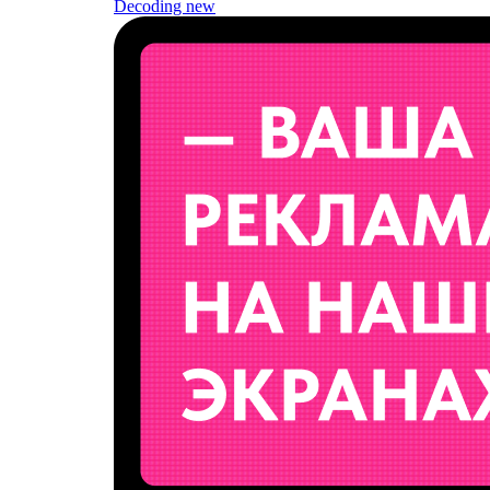
Decoding
new