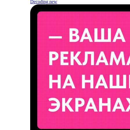
Decoding
new