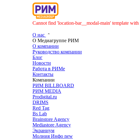
Cannot find 'location-bar__modal-main' template with 
О нас
О Медиагруппе РИМ
О компании
Руководство компании
Блог
Новости
Работа в РИМе
Контакты
Компании
РИМ BILLBOARD
РИМ MEDIA
Prodigital.ru
DRIMS
Red Tag
Bs Lab
Brainstore Agency
Mediastore Agency
Экраниум
Молния Инфо
new