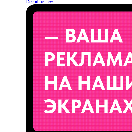
Decoding
new