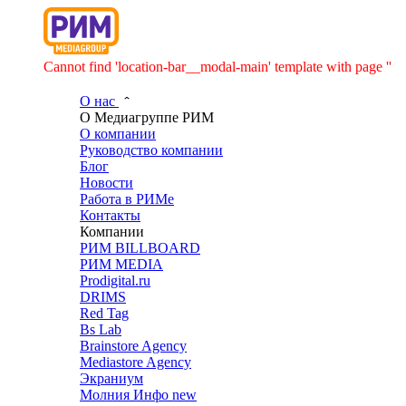
Cannot find 'location-bar__modal-main' template with page ''
О нас
О Медиагруппе РИМ
О компании
Руководство компании
Блог
Новости
Работа в РИМе
Контакты
Компании
РИМ BILLBOARD
РИМ MEDIA
Prodigital.ru
DRIMS
Red Tag
Bs Lab
Brainstore Agency
Mediastore Agency
Экраниум
Молния Инфо
new