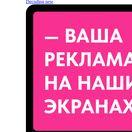
Decoding
new