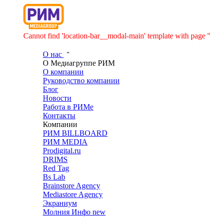
Cannot find 'location-bar__modal-main' template with page ''
О нас
О Медиагруппе РИМ
О компании
Руководство компании
Блог
Новости
Работа в РИМе
Контакты
Компании
РИМ BILLBOARD
РИМ MEDIA
Prodigital.ru
DRIMS
Red Tag
Bs Lab
Brainstore Agency
Mediastore Agency
Экраниум
Молния Инфо
new