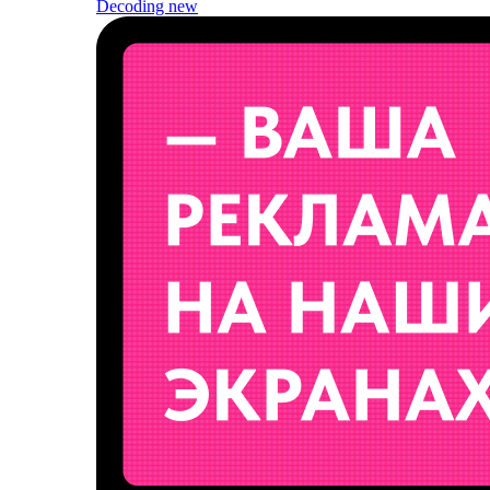
Decoding
new