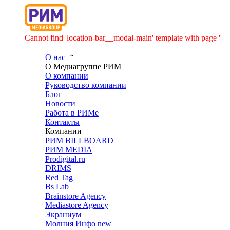
Cannot find 'location-bar__modal-main' template with page ''
О нас
О Медиагруппе РИМ
О компании
Руководство компании
Блог
Новости
Работа в РИМе
Контакты
Компании
РИМ BILLBOARD
РИМ MEDIA
Prodigital.ru
DRIMS
Red Tag
Bs Lab
Brainstore Agency
Mediastore Agency
Экраниум
Молния Инфо
new