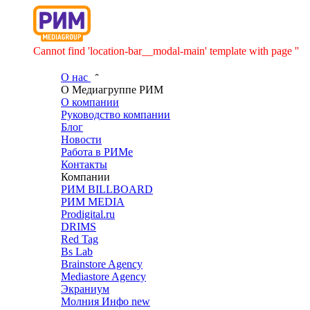
Cannot find 'location-bar__modal-main' template with page ''
О нас
О Медиагруппе РИМ
О компании
Руководство компании
Блог
Новости
Работа в РИМе
Контакты
Компании
РИМ BILLBOARD
РИМ MEDIA
Prodigital.ru
DRIMS
Red Tag
Bs Lab
Brainstore Agency
Mediastore Agency
Экраниум
Молния Инфо
new