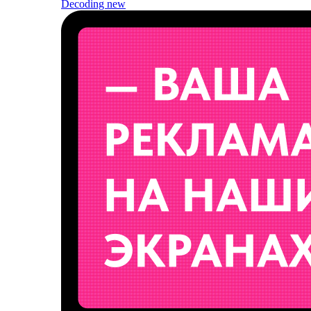
Decoding
new