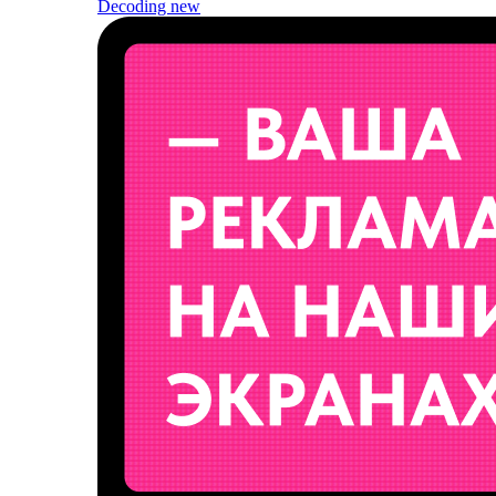
Decoding
new