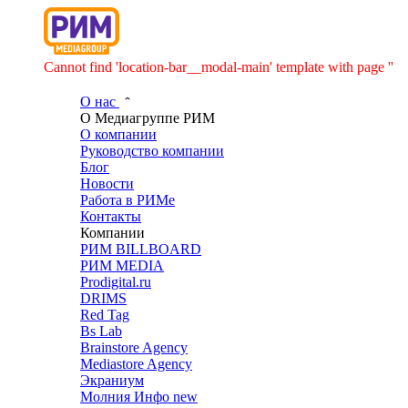
Cannot find 'location-bar__modal-main' template with page ''
О нас
О Медиагруппе РИМ
О компании
Руководство компании
Блог
Новости
Работа в РИМе
Контакты
Компании
РИМ BILLBOARD
РИМ MEDIA
Prodigital.ru
DRIMS
Red Tag
Bs Lab
Brainstore Agency
Mediastore Agency
Экраниум
Молния Инфо
new