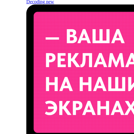
Decoding
new