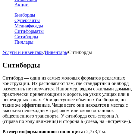
Акции
Билборды
Суперсайты
Медиафасады
Ситиформаты
Ситиборды
Пиллары
Услуги и инвентарь
/
Инвентарь
/
Ситиборды
Ситиборды
Ситиборд — один из самых молодых форматов рекламных
конструкций. Их располагают там, где стандартный билборд
разместить не получится. Например, рядом с жилыми домами,
практически прилегающими к дороге, на узких улицах или в
пешеходных зонах. Они доступнее обычных билбордов, но
такие же эффективные. Чаще всего они находятся в местах с
высоким пешеходным трафиком или около остановок
общественного транспорта. У ситиборда есть сторона А
(справа по ходу движения) и сторона Б (слева, на «встречке»).
Размер информационного поля щита:
2,7х3,7 м.