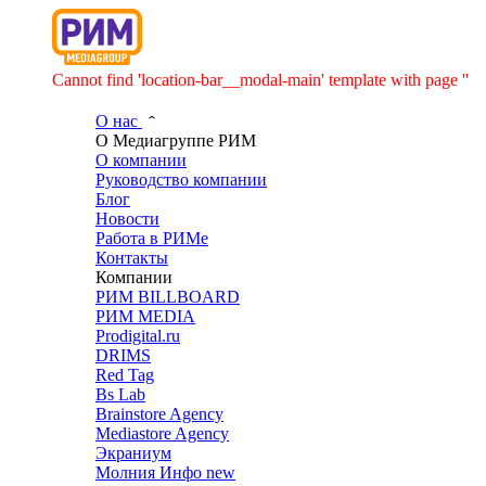
Cannot find 'location-bar__modal-main' template with page ''
О нас
О Медиагруппе РИМ
О компании
Руководство компании
Блог
Новости
Работа в РИМе
Контакты
Компании
РИМ BILLBOARD
РИМ MEDIA
Prodigital.ru
DRIMS
Red Tag
Bs Lab
Brainstore Agency
Mediastore Agency
Экраниум
Молния Инфо
new